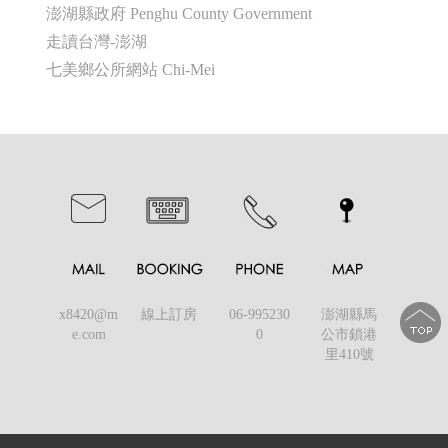
澎湖縣政府 Penghu County Government
走讀台灣-澎湖
七美鄉公所網站 Chi-Mei
x8420@m
線上訂房
06-995230
澎湖縣馬
e.com
0
公市鎖港
里410號