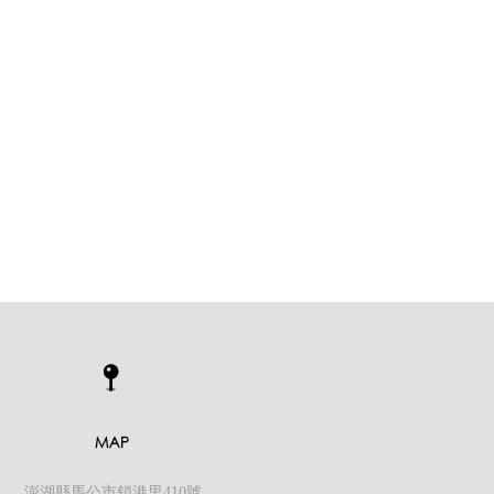
澎湖縣馬公市鎖港里410號