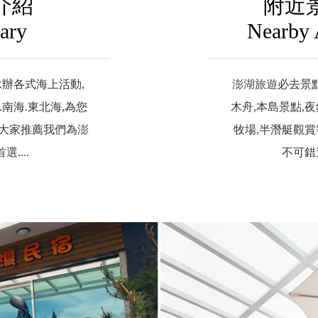
介紹
附近
rary
Nearby 
承辦各式海上活動,
澎湖旅遊
必去景點
.南海.東北海,為您
木舟,本島景點,夜
謝大家推薦我們為
澎
牧場,半潛艇觀賞
首選
....
不可錯