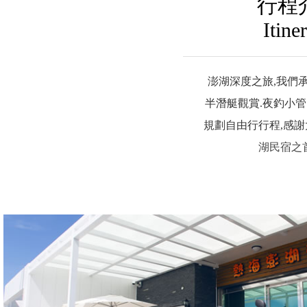
行程
Itine
澎湖深度之旅,我們
半潛艇觀賞.夜釣小管
規劃自由行行程,感
湖民宿之