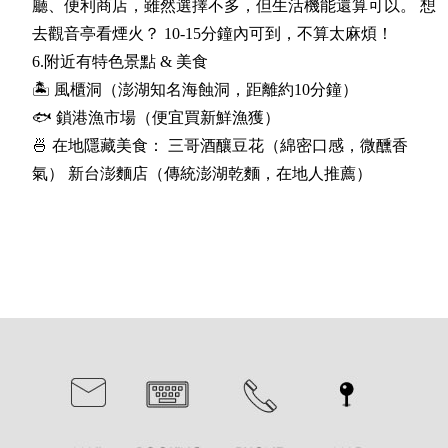
廳、便利商店，雖然選擇不多，但生活機能還算可以。 想
去觀音亭看煙火？ 10-15分鐘內可到，不算太麻煩！
6.附近有特色景點 & 美食
🏝️ 風櫃洞（澎湖知名海蝕洞，距離約10分鐘）
🐟 鎖港漁市場（便宜買新鮮漁獲）
🍜 在地隱藏美食： 三哥酒釀豆花（綿密口感，微醺香
氣） 新台澎麵店（傳統澎湖乾麵，在地人推薦）