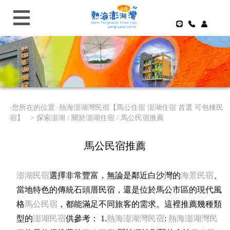
‧您所在的位置: 熱海澎湖灣民宿【馬公住宿 澎湖住宿 首選 可包棟民
宿】 >
探索澎湖 / 關於澎湖住宿 / 馬公民宿推薦
馬公民宿推薦
澎湖民宿
選擇非常豐富，無論是鄰近白沙灣的
海景民宿
、
當地特色的傳統石頭厝民宿，還是位於馬公市區的現代風
格
馬公民宿
，都能滿足不同旅客的需求。這裡推薦幾種類
型的
澎湖民宿
供參考： 1.
熱海澎湖灣民宿
:
熱海澎湖灣民