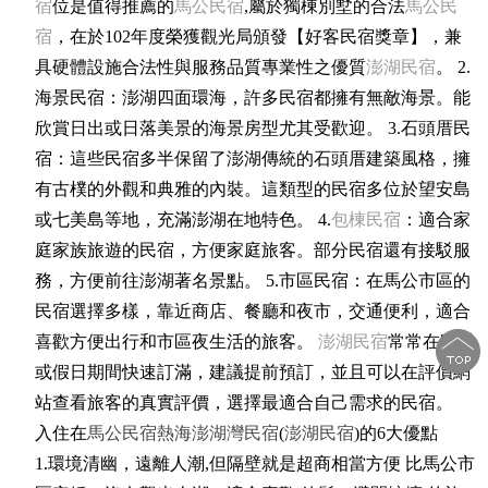
宿
位是值得推薦的
馬公民宿
,屬於獨棟別墅的合法
馬公民
宿
，在於102年度榮獲觀光局頒發【好客民宿獎章】，兼
具硬體設施合法性與服務品質專業性之優質
澎湖民宿
。 2.
海景民宿：澎湖四面環海，許多民宿都擁有無敵海景。能
欣賞日出或日落美景的海景房型尤其受歡迎。 3.石頭厝民
宿：這些民宿多半保留了澎湖傳統的石頭厝建築風格，擁
有古樸的外觀和典雅的內裝。這類型的民宿多位於望安島
或七美島等地，充滿澎湖在地特色。 4.
包棟民宿
：適合家
庭家族旅遊的民宿，方便家庭旅客。部分民宿還有接駁服
務，方便前往澎湖著名景點。 5.市區民宿：在馬公市區的
民宿選擇多樣，靠近商店、餐廳和夜市，交通便利，適合
喜歡方便出行和市區夜生活的旅客。
澎湖民宿
常常在旺季
或假日期間快速訂滿，建議提前預訂，並且可以在評價網
站查看旅客的真實評價，選擇最適合自己需求的民宿。
入住在
馬公民宿
熱海澎湖灣民宿
(
澎湖民宿
)的6大優點
1.環境清幽，遠離人潮,但隔壁就是超商相當方便 比馬公市