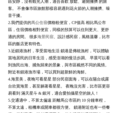
區安靜，沒有觀光人潮，適合喜歡 放鬆、避開擁擠 的旅
客。 不會像市區旅館那樣容易遇到花火節的人潮擁擠、噪
音干擾。
2.我們提供的
馬公住宿
價格較便宜，CP值高 相比馬公市
區，住宿價格相對便宜，同樣的預算可以住到更大、更舒
適的房間。 很多
海景民宿
、設計感民宿，風格溫馨，比市
區的飯店更有特色。
3.近鎖港漁村，享受當地生活 鎖港是傳統漁村，可以體驗
當地居民的日常生活，感受澎湖的慢活步調。 早晨可以看
到漁民出海、捕魚歸來的景象，與市區截然不同的風情。
附近有鎖港漁市場，可以買到超新鮮的海鮮。
4.海景美，夜晚可看星星 部分民宿面海，可以在陽台或露
台欣賞海景，甚至躺著看星星。 夜晚沒光害，比市區更容
易看到 滿天星斗 & 銀河，適合愛拍攝星空的旅人！
5.交通適中，不算太偏遠 距離馬公市區約 10 分鐘車程，
不算太遠，租機車或開車都很方便。 鎖港附近也有一些餐