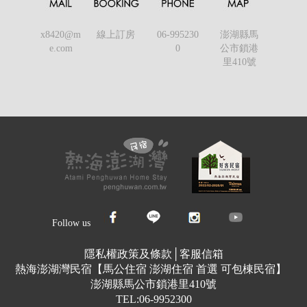
x8420@m
線上訂房
06-995230
澎湖縣馬
e.com
0
公市鎖港
里410號
Follow us
隱私權政策及條款
│
客服信箱
熱海澎湖灣民宿【馬公住宿 澎湖住宿 首選 可包棟民宿】
澎湖縣馬公市鎖港里410號
TEL:06-9952300