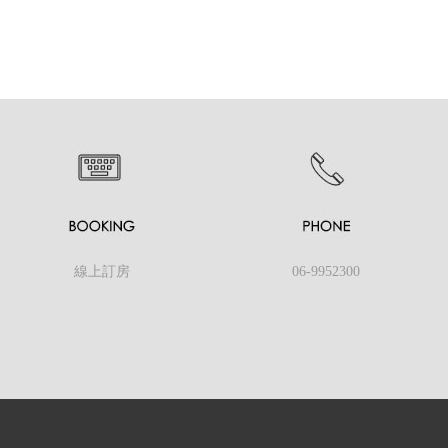
線上訂房
06-9952300
Follow us
隱私權政策及條款
│
客服信箱
馬公住宿 澎湖住宿 首選 可包棟民宿】
澎湖縣馬公市鎖港里41
ht © 熱海澎湖灣民宿【馬公住宿 澎湖住宿 首選 可包棟民宿】 All Rights 
澎湖住宿推薦
馬公民宿推薦
馬公住宿推薦
馬公住宿
馬公民宿
澎