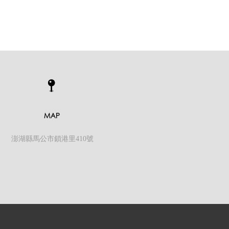
澎湖縣馬公市鎖港里410號
0號
TEL:06-9952300
Reserved
湖民宿
澎湖住宿