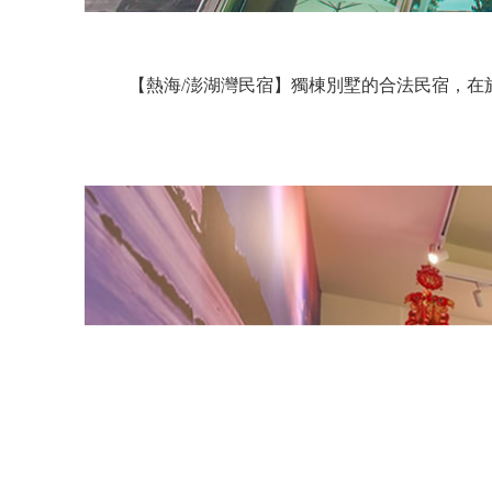
【熱海/澎湖灣民宿】獨棟別墅的合法民宿，在於