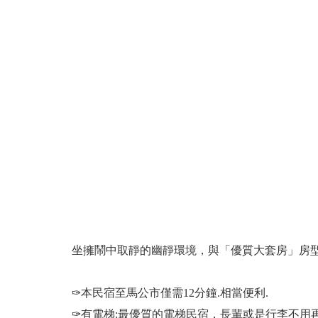
坐擁鬧中取靜的幽靜環境，與「優質大套房」房
✑本民宿至馬公市僅需12分鐘.相當便利.
✑有電梯:最優質的電梯民宿，長輩或是行李不用