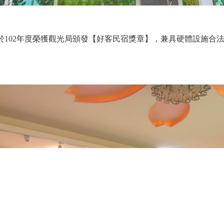
102年度榮獲觀光局頒發【好客民宿獎章】，兼具硬體設施合