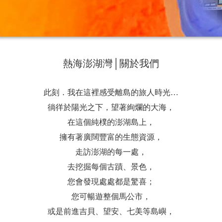
熱海澎湖灣│關於我們
此刻．我在這裡感受離島的旅人時光…
徜徉於陽光之下，望著絢爛的大海，
在這個純樸的澎湖島上，
擁有著廣闊豐富的生態資源，
走訪澎湖的每一處，
去挖掘每個古蹟、景色，
您會發現處處都是驚喜；
您可暢遊整個馬公市，
或是前進吉貝、望安、七美等島嶼，