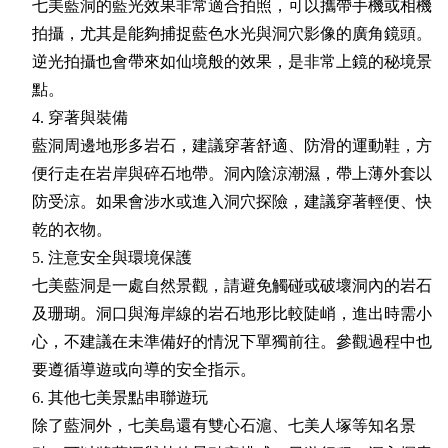
七美藍洞的藍光效果非常適合拍照，可以攜帶手機或相機
拍攝，尤其是能夠捕捉藍色水光與洞穴影像的廣角鏡頭。
逆光拍攝也會帶來如仙境般的效果，是非常上鏡的秘境景
點。
4. 穿著與裝備
藍洞周邊地形多岩石，建議穿著舒適、防滑的運動鞋，方
便行走在岩岸與碎石地帶。洞內陰涼潮濕，帶上薄外套以
防受涼。如果會涉水或進入洞穴探險，建議穿著輕便、快
乾的衣物。
5. 注意安全與環境保護
七美藍洞是一處自然景觀，請避免觸碰或破壞洞內的岩石
及珊瑚。洞口與海岸線的岩石地形比較陡峭，進出時需小
心，不建議在未準備好的情況下單獨前往。參觀過程中也
要遵循導遊或向導的安全指示。
6. 其他七美景點串聯遊玩
除了藍洞外，七美島還有雙心石滬、七美人塚等知名景