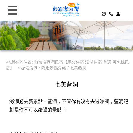
‧您所在的位置: 熱海澎湖灣民宿【馬公住宿 澎湖住宿 首選 可包棟民
宿】 >
探索澎湖 / 附近景點介紹 / 七美藍洞
七美藍洞
澎湖必去新景點－藍洞，不管你有沒有去過澎湖，藍洞絕
對是你不可以錯過的景點！