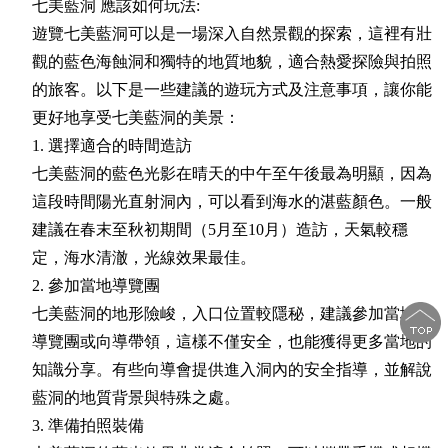
七美藍洞 應該如何玩法:
遊覽七美藍洞可以是一場深入自然景觀的探索，這裡有壯
觀的藍色海蝕洞和獨特的地質地貌，適合熱愛探險與拍照
的旅客。以下是一些建議的遊玩方式及注意事項，讓你能
更好地享受七美藍洞的美景：
1. 選擇適合的時間造訪
七美藍洞的藍色光影在晴天的中午至午後最為明顯，因為
這段時間陽光直射洞內，可以看到海水的湛藍顏色。一般
建議在春末至秋初期間（5月至10月）造訪，天氣較穩
定，海水清澈，光線效果最佳。
2. 參加當地導覽團
七美藍洞的地形險峻，入口位置較隱秘，建議參加當地的
導覽團或向導帶領，這樣不僅安全，也能獲得更多當地的
知識分享。有些向導會提供進入洞內的安全指導，並解說
藍洞的地質背景與特殊之處。
3. 準備拍照裝備