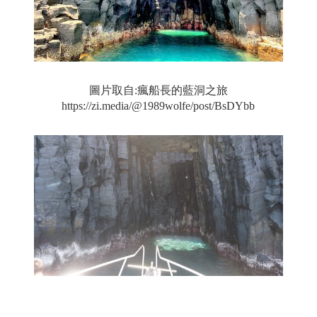
圖片取自:瘋船長的藍洞之旅
https://zi.media/@1989wolfe/post/BsDYbb