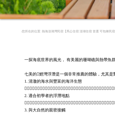
‧您所在的位置: 熱海澎湖灣民宿【馬公住宿 澎湖住宿 首選 可包棟民宿
一探海底世界的風光， 有美麗的珊瑚礁與熱帶魚
七美的𩵺鯉灣浮潛是一個非常推薦的體驗，尤其
1. 清澈的海水與豐富的海洋生態
𩵺鯉灣以清澈見底的海水聞名，能見度極高，非常適合浮潛。海中有多樣化的
2. 適合初學者的浮潛地點
𩵺鯉灣的海域相對平靜，水流緩和，適合初學者以及初次接觸浮潛的旅客。當
3. 與大自然的親密接觸