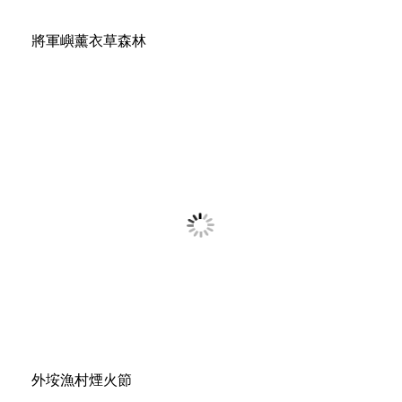
將軍嶼薰衣草森林
外垵漁村煙火節