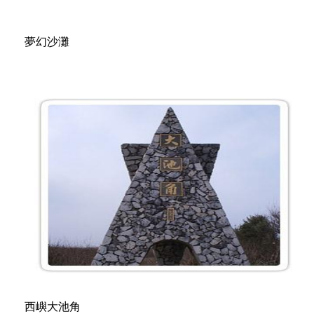
夢幻沙灘
西嶼大池角