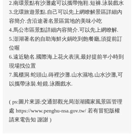
2.南環景點有沙灘處可以攜帶拖鞋.短褲.泳裝戲水
3.北環旅遊景點.自己可以先上網瞭解景區詳細內
容簡介.含沿途著名景區當地的美味小吃
4.馬公市區景點詳細内容簡介.可以先上網瞭解.
5.澎湖著名的自助海鮮火鍋吃到飽餐廳,須提前訂
位喔
6.遠近馳名.國際海上花火表演,最好提前半小時到
現場找位置
7.風櫃洞.蛇頭山.嵵裡沙灘.山水濕地.山水沙灘,可
以攜帶泳裝.蛙鏡.泳圈戲水.
( ps:圖片來源:交通部觀光局澎湖國家風景區管理
處 https://www.penghu-nsa.gov.tw/ 若有冒犯版權
請來電告知 謝謝 )