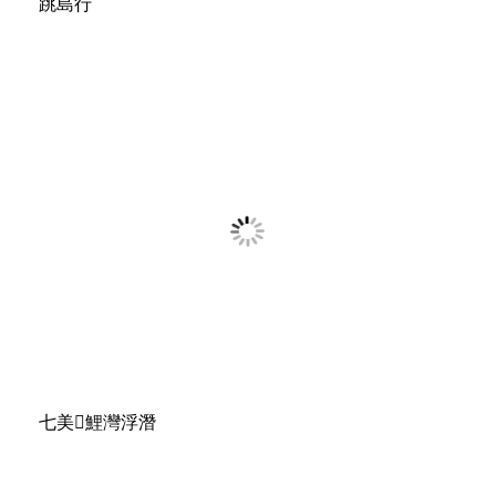
跳島行
七美𩵺鯉灣浮潛