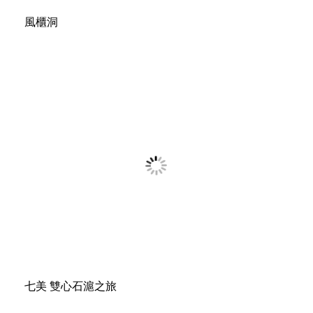
風櫃洞
七美 雙心石滬之旅