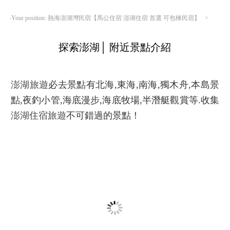
‧Your position: 熱海澎湖灣民宿【馬公住宿 澎湖住宿 首選 可包棟民宿】 >
探索澎湖│
附近景點介紹
澎湖旅遊
必去景點有北海,東海,南海,獨木舟,本島景
點,夜釣小管,海底漫步,海底牧場,半潛艇觀賞等.收集
澎湖住宿旅遊
不可錯過的景點！