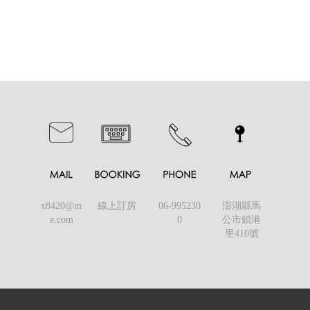
x8420@m
線上訂房
06-995230
澎湖縣馬
e.com
0
公市鎖港
里410號