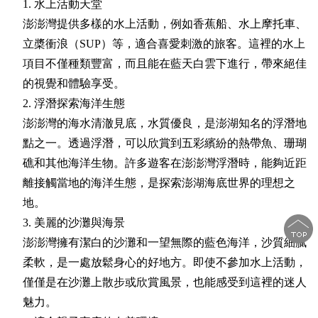
1. 水上活動天堂
澎澎灣提供多樣的水上活動，例如香蕉船、水上摩托車、
立槳衝浪（SUP）等，適合喜愛刺激的旅客。這裡的水上
項目不僅種類豐富，而且能在藍天白雲下進行，帶來絕佳
的視覺和體驗享受。
2. 浮潛探索海洋生態
澎澎灣的海水清澈見底，水質優良，是澎湖知名的浮潛地
點之一。透過浮潛，可以欣賞到五彩繽紛的熱帶魚、珊瑚
礁和其他海洋生物。許多遊客在澎澎灣浮潛時，能夠近距
離接觸當地的海洋生態，是探索澎湖海底世界的理想之
地。
3. 美麗的沙灘與海景
澎澎灣擁有潔白的沙灘和一望無際的藍色海洋，沙質細膩
柔軟，是一處放鬆身心的好地方。即使不參加水上活動，
僅僅是在沙灘上散步或欣賞風景，也能感受到這裡的迷人
魅力。