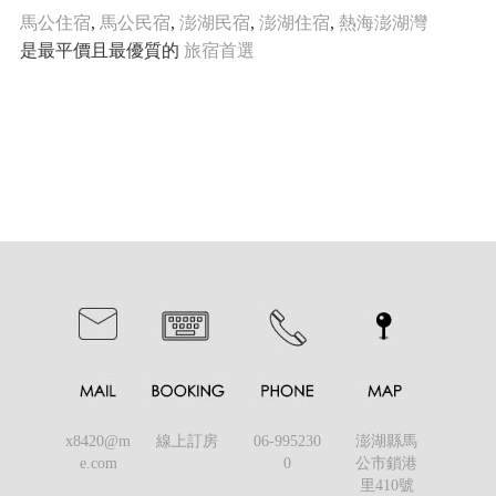
馬公住宿
,
馬公民宿
,
澎湖民宿
,
澎湖住宿
,
熱海澎湖灣
是最平價且最優質的
旅宿首選
x8420@m
線上訂房
06-995230
澎湖縣馬
e.com
0
公市鎖港
里410號