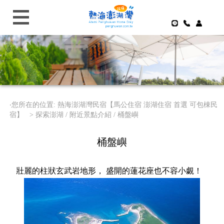
‧您所在的位置: 熱海澎湖灣民宿【馬公住宿 澎湖住宿 首選 可包棟民
宿】 >
探索澎湖 / 附近景點介紹 / 桶盤嶼
桶盤嶼
壯麗的柱狀玄武岩地形， 盛開的蓮花座也不容小覷！