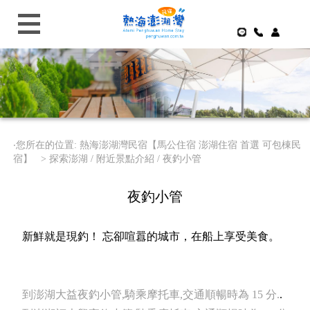
‧您所在的位置: 熱海澎湖灣民宿【馬公住宿 澎湖住宿 首選 可包棟民
宿】 >
探索澎湖 / 附近景點介紹 / 夜釣小管
夜釣小管
新鮮就是現釣！ 忘卻喧囂的城市，在船上享受美食。
到澎湖大益夜釣小管,騎乘摩托車,交通順暢時為 15 分.
.