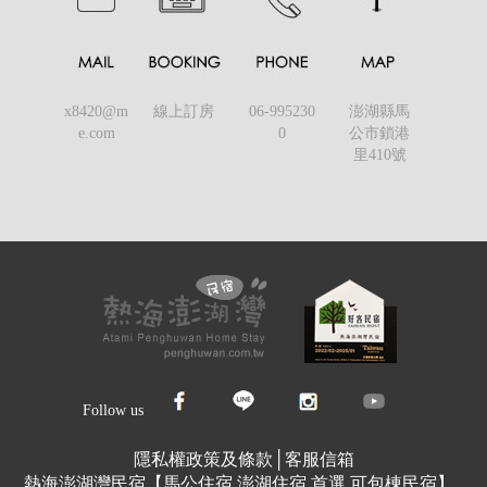
x8420@m
線上訂房
06-995230
澎湖縣馬
e.com
0
公市鎖港
里410號
Follow us
隱私權政策及條款
│
客服信箱
熱海澎湖灣民宿【馬公住宿 澎湖住宿 首選 可包棟民宿】