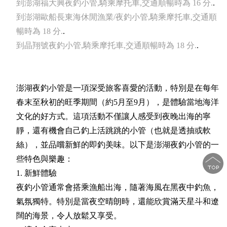
到澎湖福大興夜釣小管,騎乘摩托車,交通順暢時為 16 分.
.
到澎湖歐船長東海休閒漁業/夜釣小管,騎乘摩托車,交通順
暢時為 18 分.
.
到晶翔號夜釣小管,騎乘摩托車,交通順暢時為 18 分.
.
澎湖夜釣小管是一項深受旅客喜愛的活動，特別是在每年
春末至秋初的旺季期間（約5月至9月），是體驗當地海洋
文化的好方式。這項活動不僅讓人感受到夜晚出海的寧
靜，還有機會自己釣上活跳跳的小管（也就是透抽或軟
絲），並品嚐新鮮的即釣美味。以下是澎湖夜釣小管的一
些特色與樂趣：
1. 新鮮體驗
夜釣小管通常會搭乘漁船出海，隨著海風在黑夜中釣魚，
氣氛獨特。特別是當夜空晴朗時，還能欣賞滿天星斗和遼
闊的海景，令人放鬆又享受。