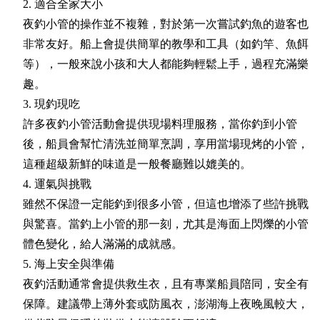
2. 適合全家大小
夜釣小管的操作並不複雜，對於第一次嘗試釣魚的遊客也
非常友好。船上會提供簡單的教學和工具（如釣竿、魚餌
等），一般來說小孩和大人都能夠輕鬆上手，過程充滿樂
趣。
3. 現釣現吃
許多夜釣小管活動會提供現場料理服務，當你釣到小管
後，船員會幫忙清洗並簡單烹調，享用當場現烤的小管，
這種超級新鮮的味道是一般餐廳難以媲美的。
4. 運氣與挑戰
雖然不保證一定能釣到很多小管，但這也增添了些許挑戰
與驚喜。當釣上小管的那一刻，尤其是海面上閃爍的小管
體色變化，給人滿滿的成就感。
5. 海上安全與準備
夜釣活動通常會提供救生衣，且有專業船員陪同，安全有
保障。建議帶上薄外套或防風衣，澎湖海上夜晚風較大，